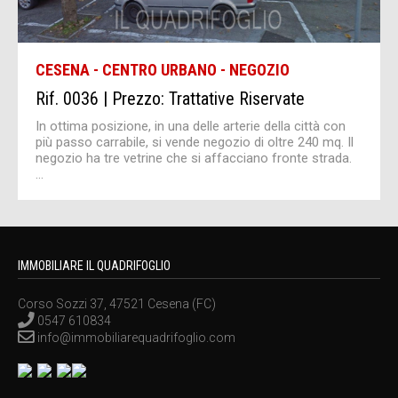
CESENA - CENTRO URBANO - NEGOZIO
Rif. 0036 | Prezzo: Trattative Riservate
In ottima posizione, in una delle arterie della città con
più passo carrabile, si vende negozio di oltre 240 mq. Il
negozio ha tre vetrine che si affacciano fronte strada.
...
IMMOBILIARE IL QUADRIFOGLIO
Corso Sozzi 37, 47521 Cesena (FC)
0547 610834
info@immobiliarequadrifoglio.com